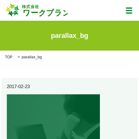
メ
parallax_bg
TOP
parallax_bg
2017-02-23